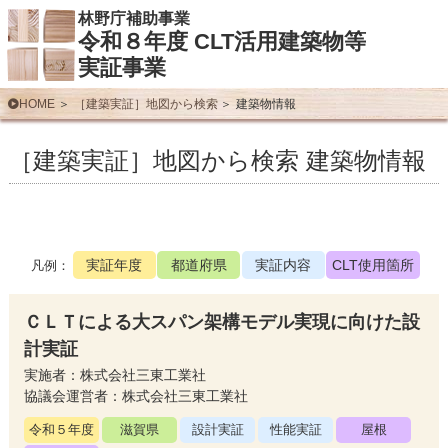
林野庁補助事業
令和８年度 CLT活用建築物等
実証事業
HOME
［建築実証］地図から検索
建築物情報
［建築実証］地図から検索 建築物情報
実証年度
都道府県
実証内容
CLT使用箇所
凡例：
ＣＬＴによる大スパン架構モデル実現に向けた設
計実証
実施者：株式会社三東工業社
協議会運営者：株式会社三東工業社
令和５年度
滋賀県
設計実証
性能実証
屋根