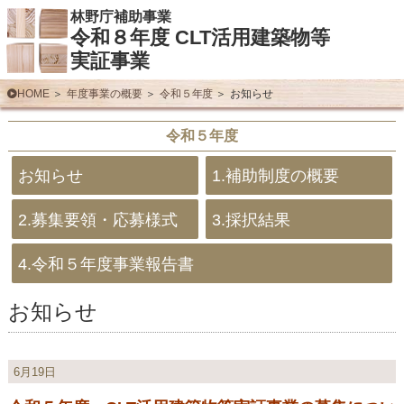
林野庁補助事業
令和８年度 CLT活用建築物等
実証事業
HOME
年度事業の概要
令和５年度
お知らせ
令和５年度
お知らせ
1.補助制度の概要
2.募集要領・応募様式
3.採択結果
4.令和５年度事業報告書
お知らせ
6月19日