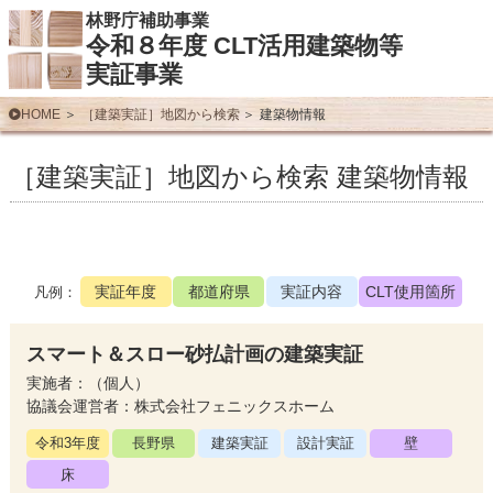
林野庁補助事業
令和８年度 CLT活用建築物等
実証事業
HOME
［建築実証］地図から検索
建築物情報
［建築実証］地図から検索 建築物情報
実証年度
都道府県
実証内容
CLT使用箇所
凡例：
スマート＆スロー砂払計画の建築実証
実施者：（個人）
協議会運営者：株式会社フェニックスホーム
令和3年度
長野県
建築実証
設計実証
壁
床