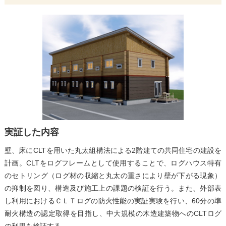
実証した内容
壁、床にCLTを用いた丸太組構法による2階建ての共同住宅の建設を
計画。CLTをログフレームとして使用することで、ログハウス特有
のセトリング（ログ材の収縮と丸太の重さにより壁が下がる現象）
の抑制を図り、構造及び施工上の課題の検証を行う。また、外部表
し利用におけるＣＬＴログの防火性能の実証実験を行い、60分の準
耐火構造の認定取得を目指し、中大規模の木造建築物へのCLTログ
の利用を検証する。