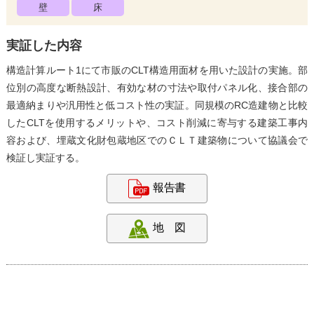
壁
床
実証した内容
構造計算ルート1にて市販のCLT構造用面材を用いた設計の実施。部
位別の高度な断熱設計、有効な材の寸法や取付パネル化、接合部の
最適納まりや汎用性と低コスト性の実証。同規模のRC造建物と比較
したCLTを使用するメリットや、コスト削減に寄与する建築工事内
容および、埋蔵文化財包蔵地区でのＣＬＴ建築物について協議会で
検証し実証する。