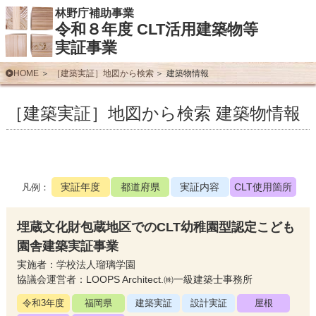
林野庁補助事業
令和８年度 CLT活用建築物等
実証事業
HOME
［建築実証］地図から検索
建築物情報
［建築実証］地図から検索 建築物情報
実証年度
都道府県
実証内容
CLT使用箇所
凡例：
埋蔵文化財包蔵地区でのCLT幼稚園型認定こども
園舎建築実証事業
実施者：学校法人瑠璃学園
協議会運営者：LOOPS Architect.㈱一級建築士事務所
令和3年度
福岡県
建築実証
設計実証
屋根