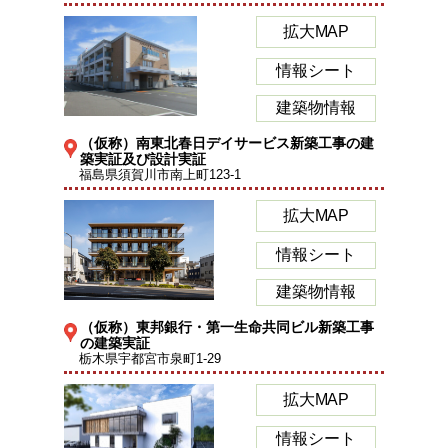
拡大MAP
情報シート
建築物情報
（仮称）南東北春日デイサービス新築工事の建
築実証及び設計実証
福島県須賀川市南上町123-1
拡大MAP
情報シート
建築物情報
（仮称）東邦銀行・第一生命共同ビル新築工事
の建築実証
栃木県宇都宮市泉町1-29
拡大MAP
情報シート