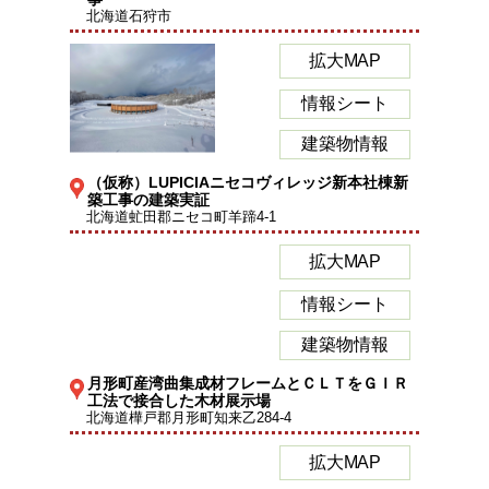
北海道石狩市
拡大MAP
情報シート
建築物情報
（仮称）LUPICIAニセコヴィレッジ新本社棟新
築工事の建築実証
北海道虻田郡ニセコ町羊蹄4-1
拡大MAP
情報シート
建築物情報
月形町産湾曲集成材フレームとＣＬＴをＧＩＲ
工法で接合した木材展示場
北海道樺戸郡月形町知来乙284-4
拡大MAP