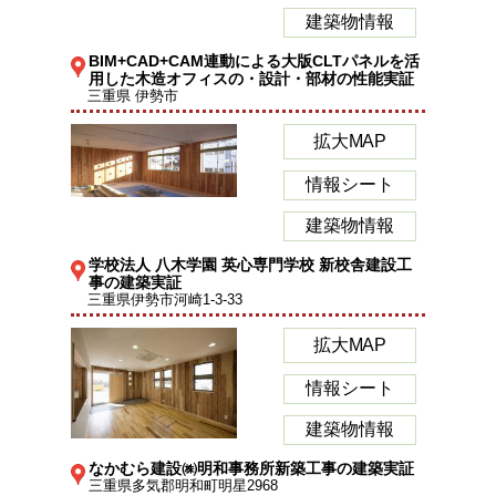
建築物情報
BIM+CAD+CAM連動による大版CLTパネルを活
用した木造オフィスの・設計・部材の性能実証
三重県 伊勢市
拡大MAP
情報シート
建築物情報
学校法人 八木学園 英心専門学校 新校舎建設工
事の建築実証
三重県伊勢市河崎1-3-33
拡大MAP
情報シート
建築物情報
なかむら建設㈱明和事務所新築工事の建築実証
三重県多気郡明和町明星2968