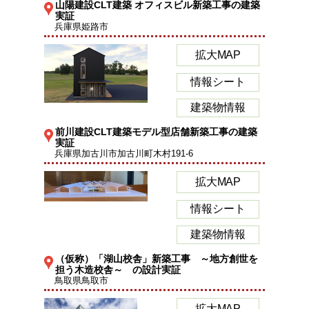
山陽建設CLT建築 オフィスビル新築工事の建築
実証
兵庫県姫路市
拡大MAP
情報シート
建築物情報
前川建設CLT建築モデル型店舗新築工事の建築
実証
兵庫県加古川市加古川町木村191-6
拡大MAP
情報シート
建築物情報
（仮称）「湖山校舎」新築工事 ～地方創世を
担う木造校舎～ の設計実証
鳥取県鳥取市
拡大MAP