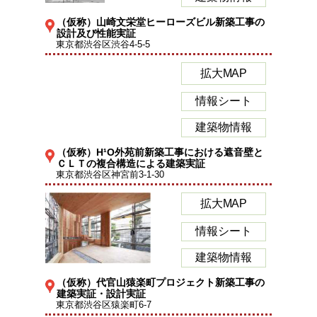
（仮称）山崎文栄堂ヒーローズビル新築工事の
設計及び性能実証
東京都渋谷区渋谷4-5-5
拡大MAP
情報シート
建築物情報
（仮称）H¹O外苑前新築工事における遮音壁と
ＣＬＴの複合構造による建築実証
東京都渋谷区神宮前3-1-30
拡大MAP
情報シート
建築物情報
（仮称）代官山猿楽町プロジェクト新築工事の
建築実証・設計実証
東京都渋谷区猿楽町6-7