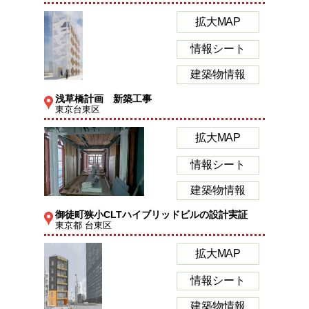
拡大MAP
情報シート
建築物情報
浅草橋計画 新築工事
東京台東区
拡大MAP
情報シート
建築物情報
御徒町狭小CLTハイブリッドビルの設計実証
東京都 台東区
拡大MAP
情報シート
建築物情報