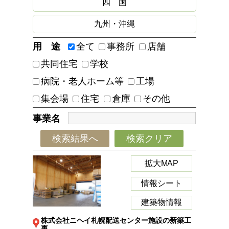
四 国
九州・沖縄
用 途
全て
事務所
店舗
共同住宅
学校
病院・老人ホーム等
工場
集会場
住宅
倉庫
その他
事業名
検索結果へ
検索クリア
拡大MAP
情報シート
建築物情報
株式会社ニヘイ札幌配送センター施設の新築工
事