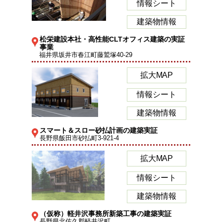
情報シート
建築物情報
松栄建設本社・高性能CLTオフィス建築の実証
事業
福井県坂井市春江町藤鷲塚40-29
拡大MAP
情報シート
建築物情報
スマート＆スロー砂払計画の建築実証
長野県飯田市砂払町3-921-4
拡大MAP
情報シート
建築物情報
（仮称）軽井沢事務所新築工事の建築実証
長野県北佐久郡軽井沢町