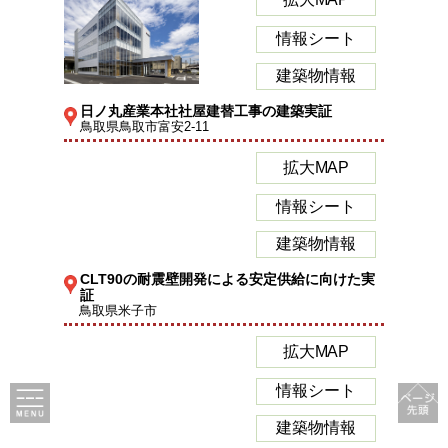
情報シート
建築物情報
日ノ丸産業本社社屋建替工事の建築実証
鳥取県鳥取市富安2-11
拡大MAP
情報シート
建築物情報
CLT90の耐震壁開発による安定供給に向けた実
証
鳥取県米子市
拡大MAP
情報シート
建築物情報