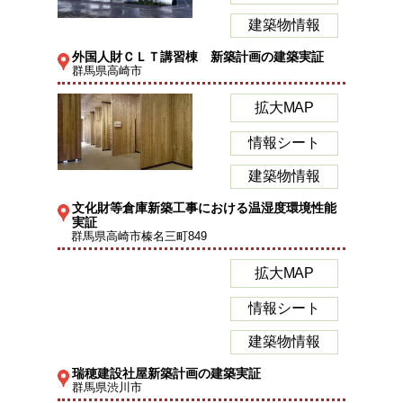
建築物情報
外国人財ＣＬＴ講習棟 新築計画の建築実証
群馬県高崎市
拡大MAP
情報シート
建築物情報
文化財等倉庫新築工事における温湿度環境性能
実証
群馬県高崎市榛名三町849
拡大MAP
情報シート
建築物情報
瑞穂建設社屋新築計画の建築実証
群馬県渋川市