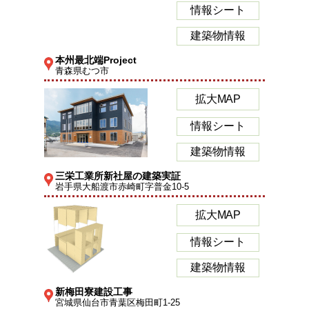
情報シート
建築物情報
本州最北端Project
青森県むつ市
拡大MAP
情報シート
建築物情報
三栄工業所新社屋の建築実証
岩手県大船渡市赤崎町字普金10-5
拡大MAP
情報シート
建築物情報
新梅田寮建設工事
宮城県仙台市青葉区梅田町1-25