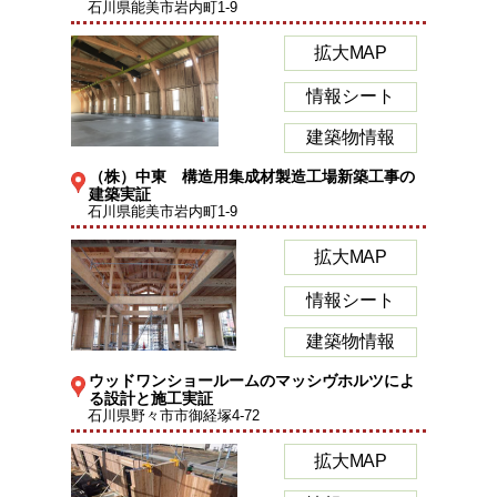
石川県能美市岩内町1-9
拡大MAP
情報シート
建築物情報
（株）中東 構造用集成材製造工場新築工事の
建築実証
石川県能美市岩内町1-9
拡大MAP
情報シート
建築物情報
ウッドワンショールームのマッシヴホルツによ
る設計と施工実証
石川県野々市市御経塚4-72
拡大MAP