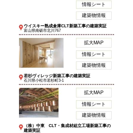
情報シート
建築物情報
ウイスキー熟成倉庫CLT新築工事の建築実証
富山県南砺市北川767
拡大MAP
情報シート
建築物情報
若杉ヴィレッジ新築工事の建築実証
石川県小松市若杉町3-1
拡大MAP
情報シート
建築物情報
（株）中東 CLT・集成材組立工場新築工事の
建築実証