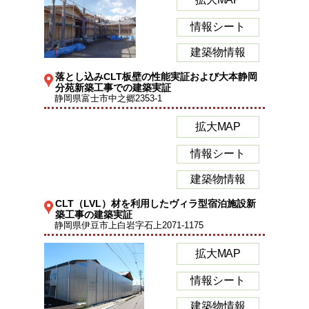
情報シート
建築物情報
落とし込みCLT板壁の性能実証および大本静岡
分苑新築工事での建築実証
静岡県富士市中之郷2353-1
拡大MAP
情報シート
建築物情報
CLT（LVL）材を利用したヴィラ型宿泊施設新
築工事の建築実証
静岡県伊豆市上白岩字石上2071-1175
拡大MAP
情報シート
建築物情報