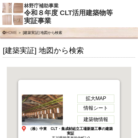
林野庁補助事業
令和８年度 CLT活用建築物等
実証事業
HOME
[建築実証] 地図から検索
[建築実証] 地図から検索
拡大MAP
情報シート
建築物情報
（株）中東 CLT・集成材組立工場新築工事の建築
実証
石川県能美市岩内町1-9