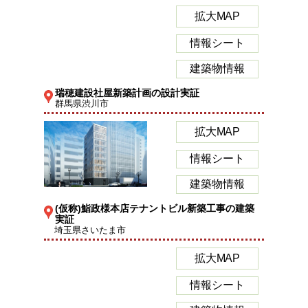
拡大MAP
情報シート
建築物情報
瑞穂建設社屋新築計画の設計実証
群馬県渋川市
拡大MAP
情報シート
建築物情報
(仮称)鮨政様本店テナントビル新築工事の建築
実証
埼玉県さいたま市
拡大MAP
情報シート