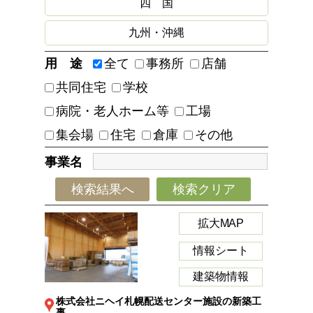
四 国
九州・沖縄
用 途
全て
事務所
店舗
共同住宅
学校
病院・老人ホーム等
工場
集会場
住宅
倉庫
その他
事業名
検索結果へ
検索クリア
拡大MAP
情報シート
建築物情報
株式会社ニヘイ札幌配送センター施設の新築工
事