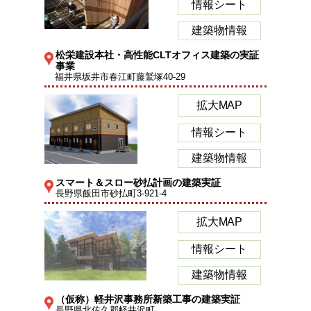
情報シート
建築物情報
松栄建設本社・高性能CLTオフィス建築の実証
事業
福井県坂井市春江町藤鷲塚40-29
拡大MAP
情報シート
建築物情報
スマート＆スロー砂払計画の建築実証
長野県飯田市砂払町3-921-4
拡大MAP
情報シート
建築物情報
（仮称）軽井沢事務所新築工事の建築実証
長野県北佐久郡軽井沢町