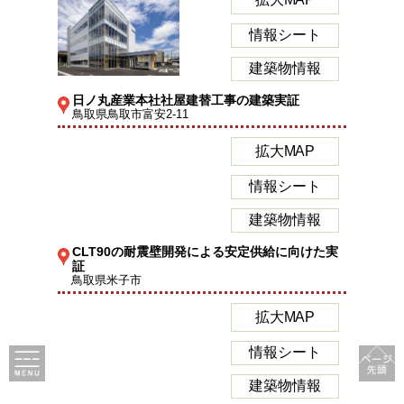
情報シート
建築物情報
日ノ丸産業本社社屋建替工事の建築実証
鳥取県鳥取市富安2-11
拡大MAP
情報シート
建築物情報
CLT90の耐震壁開発による安定供給に向けた実
証
鳥取県米子市
拡大MAP
情報シート
建築物情報