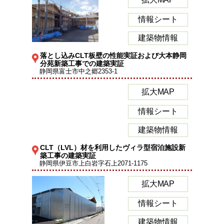
情報シート
建築物情報
落とし込みCLT板壁の性能実証および大本静岡
分苑新築工事での建築実証
静岡県富士市中之郷2353-1
拡大MAP
情報シート
建築物情報
CLT（LVL）材を利用したヴィラ型宿泊施設新
築工事の建築実証
静岡県伊豆市上白岩字石上2071-1175
拡大MAP
情報シート
建築物情報