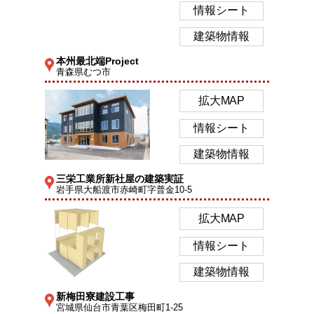
情報シート
建築物情報
本州最北端Project
青森県むつ市
拡大MAP
情報シート
建築物情報
三栄工業所新社屋の建築実証
岩手県大船渡市赤崎町字普金10-5
拡大MAP
情報シート
建築物情報
新梅田寮建設工事
宮城県仙台市青葉区梅田町1-25