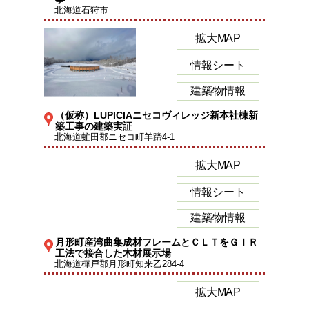
北海道石狩市
拡大MAP
情報シート
建築物情報
（仮称）LUPICIAニセコヴィレッジ新本社棟新
築工事の建築実証
北海道虻田郡ニセコ町羊蹄4-1
拡大MAP
情報シート
建築物情報
月形町産湾曲集成材フレームとＣＬＴをＧＩＲ
工法で接合した木材展示場
北海道樺戸郡月形町知来乙284-4
拡大MAP