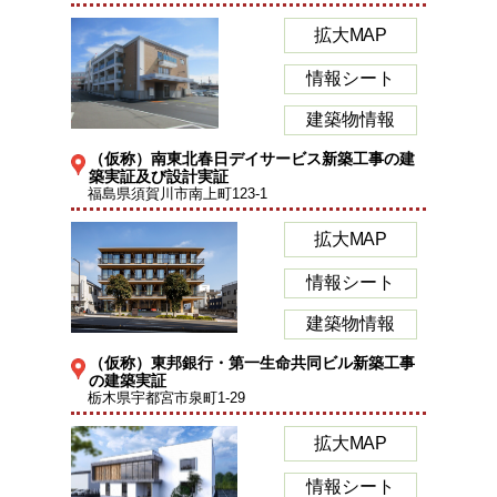
拡大MAP
情報シート
建築物情報
（仮称）南東北春日デイサービス新築工事の建
築実証及び設計実証
福島県須賀川市南上町123-1
拡大MAP
情報シート
建築物情報
（仮称）東邦銀行・第一生命共同ビル新築工事
の建築実証
栃木県宇都宮市泉町1-29
拡大MAP
情報シート