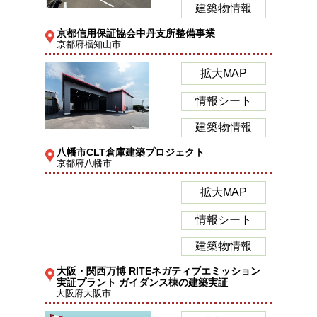
建築物情報
京都信用保証協会中丹支所整備事業
京都府福知山市
拡大MAP
情報シート
建築物情報
八幡市CLT倉庫建築プロジェクト
京都府八幡市
拡大MAP
情報シート
建築物情報
大阪・関西万博 RITEネガティブエミッション
実証プラント ガイダンス棟の建築実証
大阪府大阪市