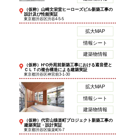
（仮称）山崎文栄堂ヒーローズビル新築工事の
設計及び性能実証
東京都渋谷区渋谷4-5-5
拡大MAP
情報シート
建築物情報
（仮称）H¹O外苑前新築工事における遮音壁と
ＣＬＴの複合構造による建築実証
東京都渋谷区神宮前3-1-30
拡大MAP
情報シート
建築物情報
（仮称）代官山猿楽町プロジェクト新築工事の
建築実証・設計実証
東京都渋谷区猿楽町6-7