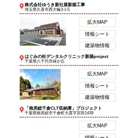
株式会社ゆうき新社屋新築工事
埼玉県久喜市西大輪3-1-5
拡大MAP
情報シート
建築物情報
はぐみの杜デンタルクリニック新築project
千葉県八千代市緑が丘
拡大MAP
情報シート
建築物情報
「南房総千倉CLT収納庫」プロジェクト
千葉県南房総市千倉町大貫字宮田1439
拡大MAP
情報シート