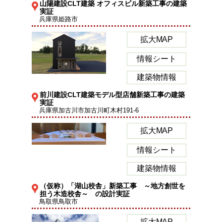
山陽建設CLT建築 オフィスビル新築工事の建築
実証
兵庫県姫路市
拡大MAP
情報シート
建築物情報
前川建設CLT建築モデル型店舗新築工事の建築
実証
兵庫県加古川市加古川町木村191-6
拡大MAP
情報シート
建築物情報
（仮称）「湖山校舎」新築工事 ～地方創世を
担う木造校舎～ の設計実証
鳥取県鳥取市
拡大MAP