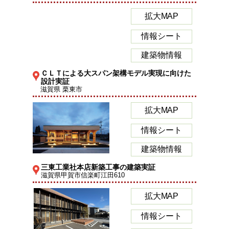
拡大MAP
情報シート
建築物情報
ＣＬＴによる大スパン架構モデル実現に向けた
設計実証
滋賀県 栗東市
拡大MAP
情報シート
建築物情報
三東工業社本店新築工事の建築実証
滋賀県甲賀市信楽町江田610
拡大MAP
情報シート