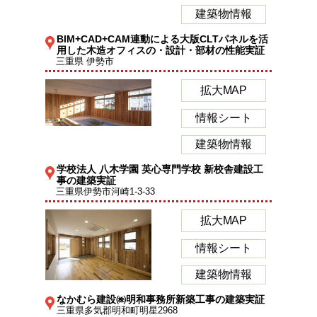
建築物情報
BIM+CAD+CAM連動による大版CLTパネルを活
用した木造オフィスの・設計・部材の性能実証
三重県 伊勢市
拡大MAP
情報シート
建築物情報
学校法人 八木学園 英心専門学校 新校舎建設工
事の建築実証
三重県伊勢市河崎1-3-33
拡大MAP
情報シート
建築物情報
なかむら建設㈱明和事務所新築工事の建築実証
三重県多気郡明和町明星2968