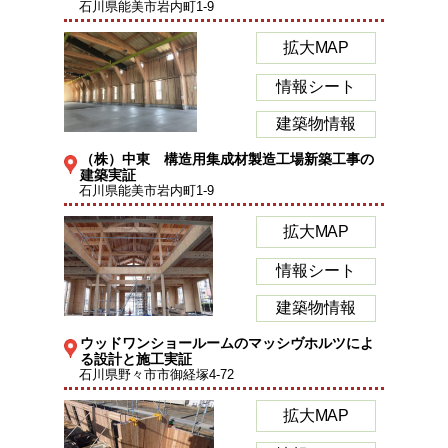
石川県能美市岩内町1-9
拡大MAP
情報シート
建築物情報
（株）中東 構造用集成材製造工場新築工事の
建築実証
石川県能美市岩内町1-9
拡大MAP
情報シート
建築物情報
ウッドワンショールームのマッシヴホルツによ
る設計と施工実証
石川県野々市市御経塚4-72
拡大MAP