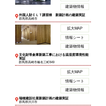
建築物情報
外国人財ＣＬＴ講習棟 新築計画の建築実証
群馬県高崎市
拡大MAP
情報シート
建築物情報
文化財等倉庫新築工事における温湿度環境性能
実証
群馬県高崎市榛名三町849
拡大MAP
情報シート
建築物情報
瑞穂建設社屋新築計画の建築実証
群馬県渋川市