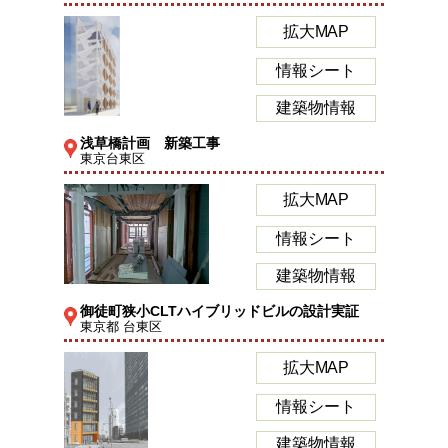
拡大MAP
情報シート
建築物情報
浅草橋計画 新築工事
東京台東区
拡大MAP
情報シート
建築物情報
御徒町狭小CLTハイブリッドビルの設計実証
東京都 台東区
拡大MAP
情報シート
建築物情報