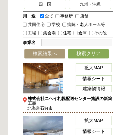
四 国
九州・沖縄
用 途
全て
事務所
店舗
共同住宅
学校
病院・老人ホーム等
工場
集会場
住宅
倉庫
その他
事業名
検索結果へ
検索クリア
拡大MAP
情報シート
建築物情報
株式会社ニヘイ札幌配送センター施設の新築
工事
北海道石狩市
拡大MAP
情報シート