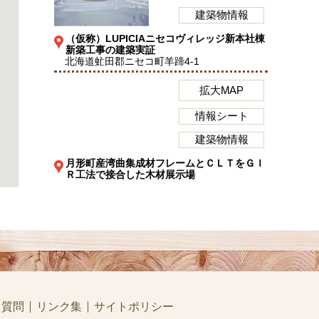
建築物情報
（仮称）LUPICIAニセコヴィレッジ新本社棟
新築工事の建築実証
北海道虻田郡ニセコ町羊蹄4-1
拡大MAP
情報シート
建築物情報
月形町産湾曲集成材フレームとＣＬＴをＧＩ
Ｒ工法で接合した木材展示場
北海道樺戸郡月形町知来乙284-4
拡大MAP
情報シート
建築物情報
本州最北端Project
青森県むつ市
る質問
リンク集
サイトポリシー