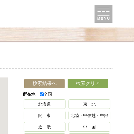
検索結果へ
検索クリア
所在地
全国
北海道
東 北
関 東
北陸・甲信越・中部
近 畿
中 国